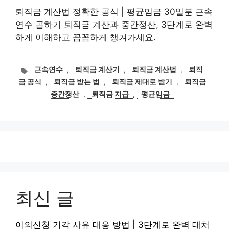
퇴직금 계산법 정확한 공식 | 평균임금 30일분 근속
연수 곱하기 퇴직금 계산과 중간정산, 3단계로 완벽
하게 이해하고 꼼꼼하게 챙겨가세요.
태
근속연수
,
퇴직금 계산기
,
퇴직금 계산법
,
퇴직
그
금 공식
,
퇴직금 받는 법
,
퇴직금 제대로 받기
,
퇴직금
중간정산
,
퇴직금 지급
,
평균임금
최신 글
이의신청 기각 사유 대응 방법 | 3단계로 완벽 대처