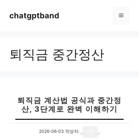
컨
텐
chatgptband
메
츠
로
뉴
건
너
퇴직금 중간정산
뛰
기
퇴직금 계산법 공식과 중간정
산, 3단계로 완벽 이해하기
2026-06-03
작성자:
기자