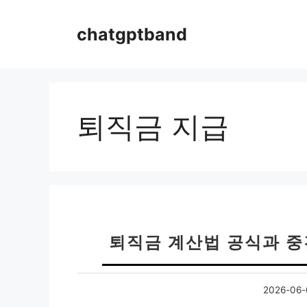
컨
텐
chatgptband
츠
로
건
너
뛰
퇴직금 지급
기
퇴직금 계산법 공식과 중
2026-06-