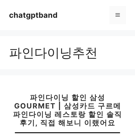
컨
텐
chatgptband
메
츠
로
뉴
건
너
파인다이닝추천
뛰
기
파인다이닝 할인 삼성
GOURMET | 삼성카드 구르메
파인다이닝 레스토랑 할인 솔직
후기, 직접 해보니 이랬어요