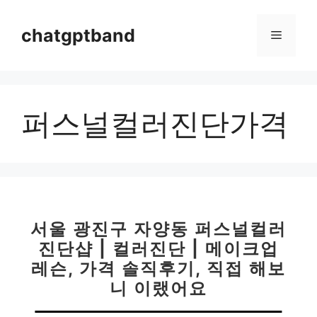
컨
텐
chatgptband
메
츠
로
뉴
건
너
퍼스널컬러진단가격
뛰
기
서울 광진구 자양동 퍼스널컬러
진단샵 | 컬러진단 | 메이크업
레슨, 가격 솔직후기, 직접 해보
니 이랬어요