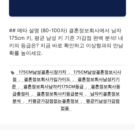
## 메타 설명 (80-100자) 결혼정보회사에서 남자
175cm 키, 평균 남성 키 기준 가감점 완벽 분석! 내
키의 등급은? 지금 바로 확인하고 이상형과의 만남
확률 높이세요.
태
175CM남성결혼시장가치
,
175CM남성결혼정보시사
그
점
,
결혼정보회사가입가이드
,
결혼정보회사남성키기
준
,
결혼정보회사남자키175CM등급
,
결혼정보회사등
급총정리
,
결혼정보회사키등급분석
,
남자키결혼정보
분석
,
키평균가감점없는결혼정보
,
평균키남성가감점
없음