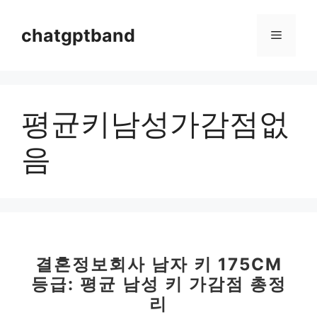
컨
텐
chatgptband
메
츠
로
뉴
건
너
평균키남성가감점없
뛰
기
음
결혼정보회사 남자 키 175CM
등급: 평균 남성 키 가감점 총정
리