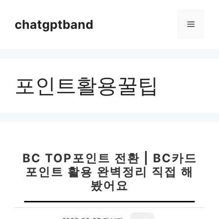
컨
텐
chatgptband
메
츠
로
뉴
건
너
포인트활용꿀팁
뛰
기
BC TOP포인트 전환 | BC카드
포인트 활용 완벽정리 직접 해
봤어요