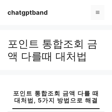
컨
텐
chatgptband
메
츠
로
뉴
건
너
포인트 통합조회 금
뛰
기
액 다를때 대처법
포인트 통합조회 금액 다를 때
대처법, 5가지 방법으로 해결