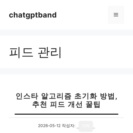
컨
텐
chatgptband
메
츠
로
뉴
건
너
피드 관리
뛰
기
인스타 알고리즘 초기화 방법,
추천 피드 개선 꿀팁
2026-05-12
작성자:
기자