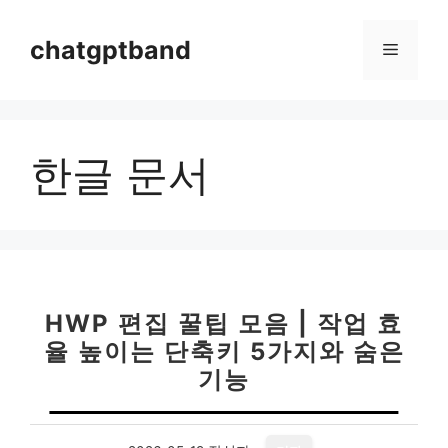
컨
텐
chatgptband
메
츠
로
뉴
건
너
한글 문서
뛰
기
HWP 편집 꿀팁 모음 | 작업 효
율 높이는 단축키 5가지와 숨은
기능