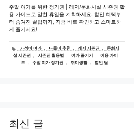
주말 여가를 위한 정기권 | 레저/문화시설 시즌권 활
용 가이드로 알찬 휴일을 계획하세요. 할인 혜택부
터 숨겨진 꿀팁까지, 지금 바로 확인하고 스마트하
게 즐기세요!
태
가성비 여가
,
나들이 추천
,
레저 시즌권
,
문화시
그
설 시즌권
,
시즌권 활용법
,
여가 즐기기
,
이용 가이
드
,
주말 여가 정기권
,
취미생활
,
할인 팁
최신 글