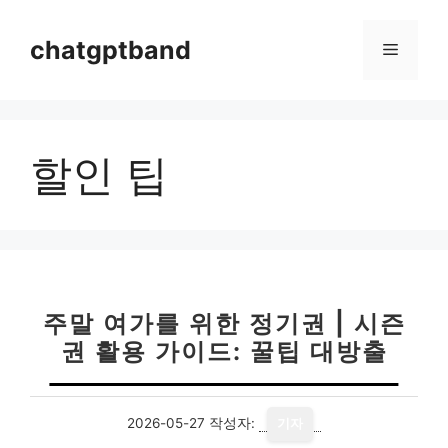
컨
텐
chatgptband
메
츠
로
뉴
건
너
할인 팁
뛰
기
주말 여가를 위한 정기권 | 시즌
권 활용 가이드: 꿀팁 대방출
2026-05-27
작성자:
기자