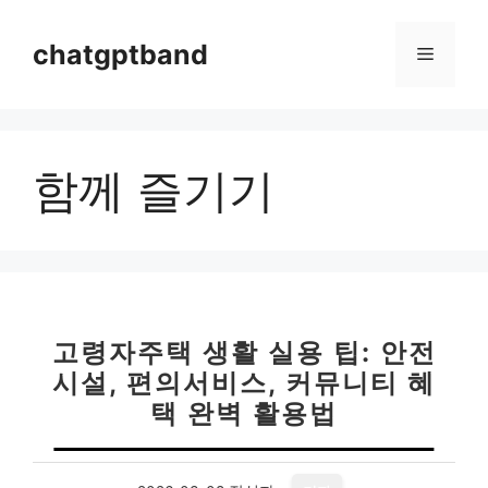
컨
텐
chatgptband
메
츠
로
뉴
건
너
함께 즐기기
뛰
기
고령자주택 생활 실용 팁: 안전
시설, 편의서비스, 커뮤니티 혜
택 완벽 활용법