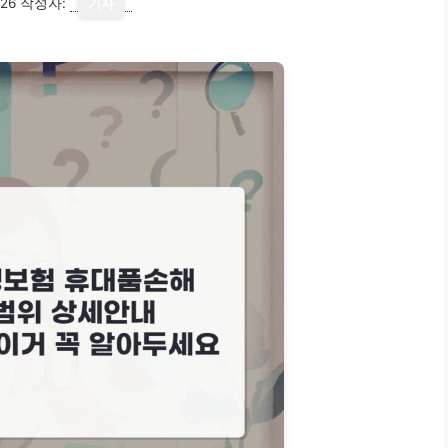
26
작성자:
기자