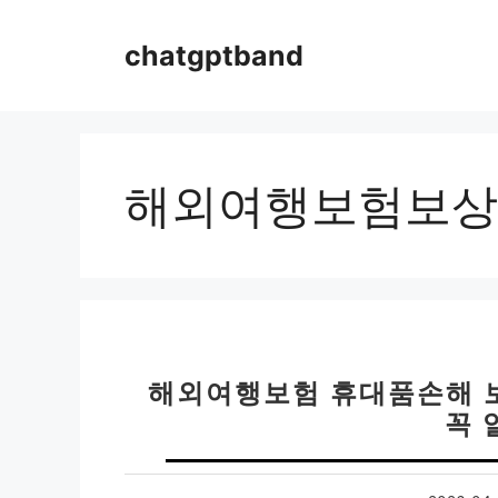
컨
텐
chatgptband
츠
로
건
너
뛰
해외여행보험보상
기
해외여행보험 휴대품손해 
꼭 