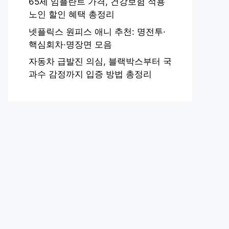
65세 임플란트 가격, 건강보험 적용
노인 할인 혜택 총정리
넷플릭스 원피스 애니 추천: 명전투·
핵심회차·명장면 모음
자동차 급발진 의심, 블랙박스부터 국
과수 감정까지 입증 방법 총정리