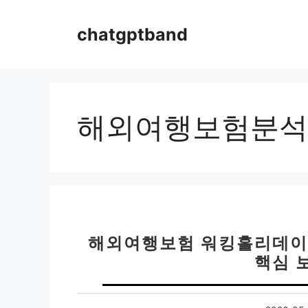
컨
텐
chatgptband
츠
로
건
너
뛰
해외여행보험분석
기
해외여행보험 워킹홀리데이 
핵심 