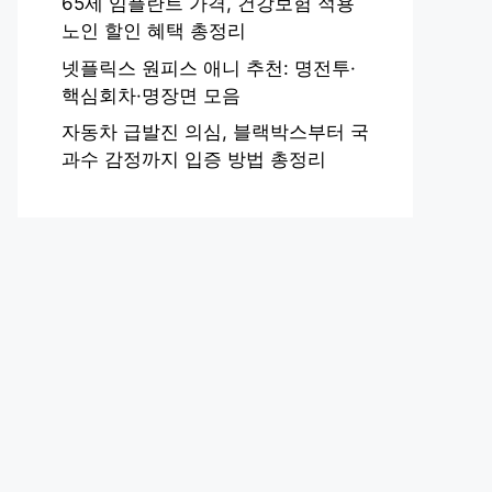
65세 임플란트 가격, 건강보험 적용
노인 할인 혜택 총정리
넷플릭스 원피스 애니 추천: 명전투·
핵심회차·명장면 모음
자동차 급발진 의심, 블랙박스부터 국
과수 감정까지 입증 방법 총정리