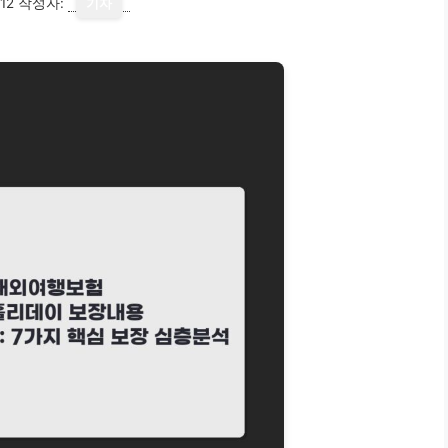
12
작성자:
기자