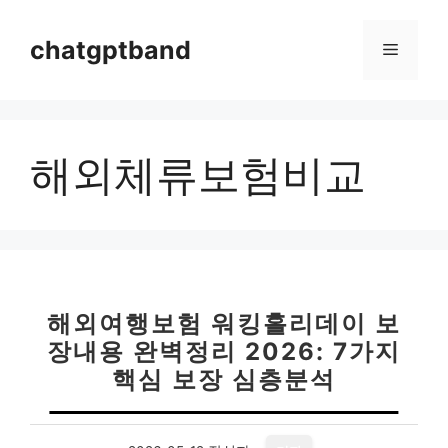
컨
텐
chatgptband
메
츠
로
뉴
건
너
해외체류보험비교
뛰
기
해외여행보험 워킹홀리데이 보
장내용 완벽정리 2026: 7가지
핵심 보장 심층분석