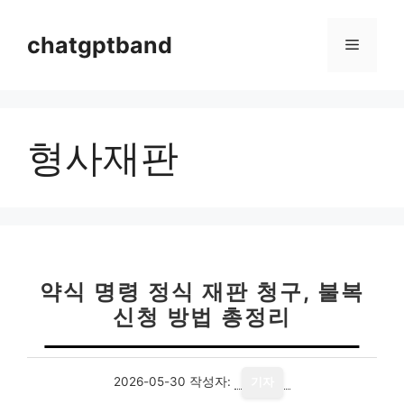
컨
텐
chatgptband
메
츠
로
뉴
건
너
형사재판
뛰
기
약식 명령 정식 재판 청구, 불복
신청 방법 총정리
2026-05-30
작성자:
기자