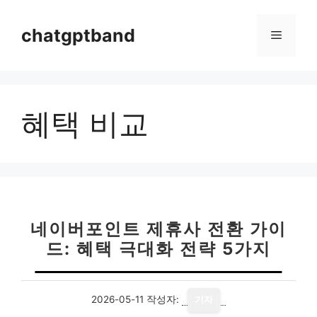
컨
텐
chatgptband
메
츠
로
뉴
건
너
혜택 비교
뛰
기
네이버포인트 제휴사 전환 가이
드: 혜택 극대화 전략 5가지
2026-05-11
작성자:
기자