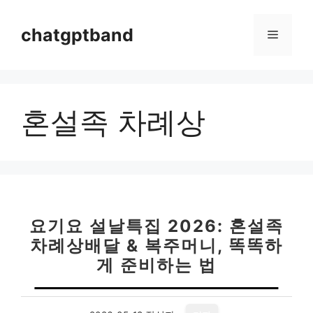
컨
텐
chatgptband
메
츠
로
뉴
건
너
혼설족 차례상
뛰
기
요기요 설날특집 2026: 혼설족
차례상배달 & 복주머니, 똑똑하
게 준비하는 법