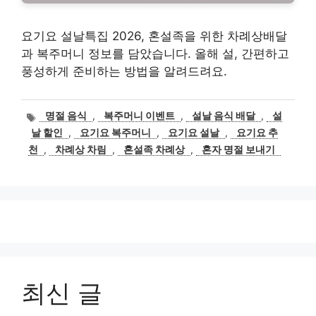
요기요 설날특집 2026, 혼설족을 위한 차례상배달
과 복주머니 정보를 담았습니다. 올해 설, 간편하고
풍성하게 준비하는 방법을 알려드려요.
태
명절 음식
,
복주머니 이벤트
,
설날 음식 배달
,
설
그
날 할인
,
요기요 복주머니
,
요기요 설날
,
요기요 추
천
,
차례상 차림
,
혼설족 차례상
,
혼자 명절 보내기
최신 글