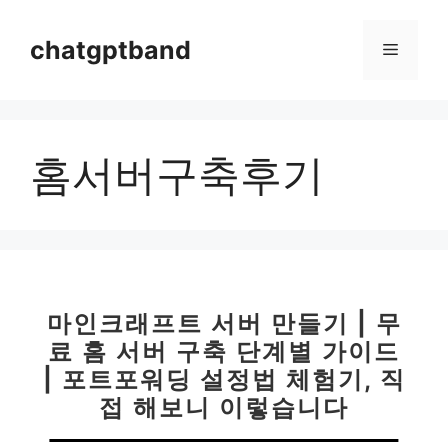
컨
텐
chatgptband
메
츠
로
뉴
건
너
홈서버구축후기
뛰
기
마인크래프트 서버 만들기 | 무
료 홈 서버 구축 단계별 가이드
| 포트포워딩 설정법 체험기, 직
접 해보니 이렇습니다