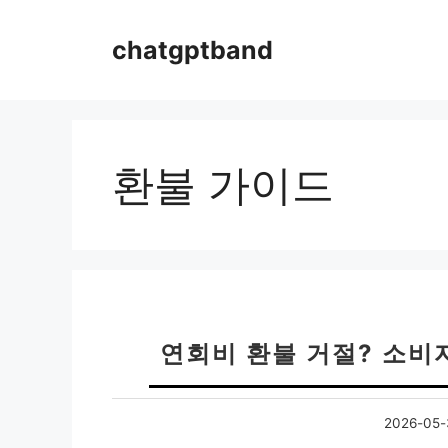
컨
텐
chatgptband
츠
로
건
너
뛰
환불 가이드
기
연회비 환불 거절? 소비
2026-05-