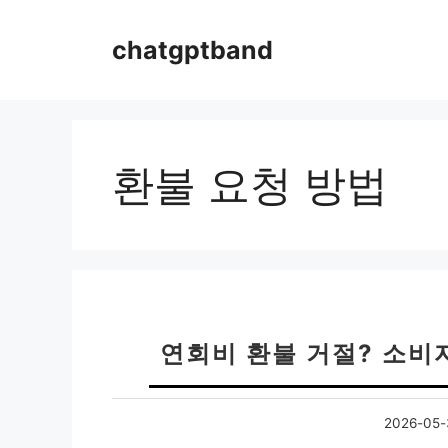
컨
텐
chatgptband
츠
로
건
너
뛰
환불 요청 방법
기
연회비 환불 거절? 소비
2026-05-