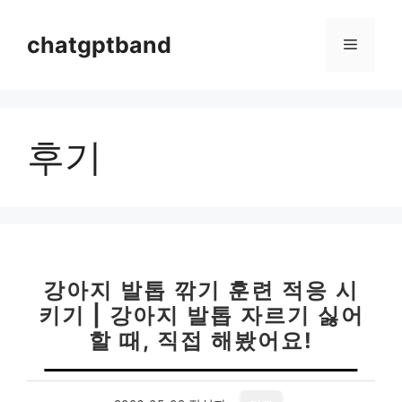
컨
텐
chatgptband
메
츠
로
뉴
건
너
후기
뛰
기
강아지 발톱 깎기 훈련 적응 시
키기 | 강아지 발톱 자르기 싫어
할 때, 직접 해봤어요!