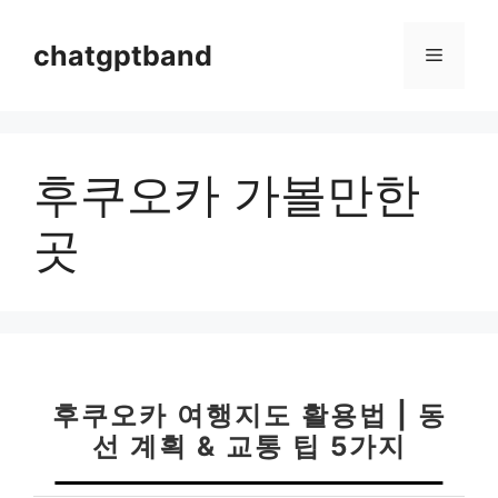
컨
텐
chatgptband
메
츠
로
뉴
건
너
후쿠오카 가볼만한
뛰
기
곳
후쿠오카 여행지도 활용법 | 동
선 계획 & 교통 팁 5가지