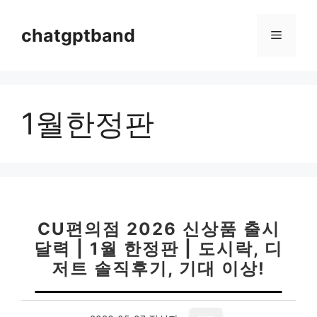
컨
텐
chatgptband
메
츠
로
뉴
건
너
1월한정판
뛰
기
CU편의점 2026 신상품 출시
달력 | 1월 한정판 | 도시락, 디
저트 솔직후기, 기대 이상!