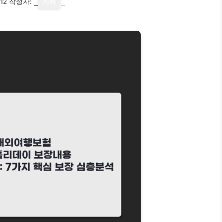
12
작성자:
기자