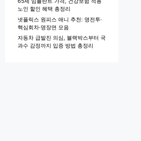
65세 임플란트 가격, 건강보험 적용
노인 할인 혜택 총정리
넷플릭스 원피스 애니 추천: 명전투·
핵심회차·명장면 모음
자동차 급발진 의심, 블랙박스부터 국
과수 감정까지 입증 방법 총정리