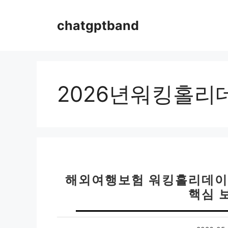
컨
텐
chatgptband
츠
로
건
너
뛰
2026년워킹홀리
기
해외여행보험 워킹홀리데이 
핵심 