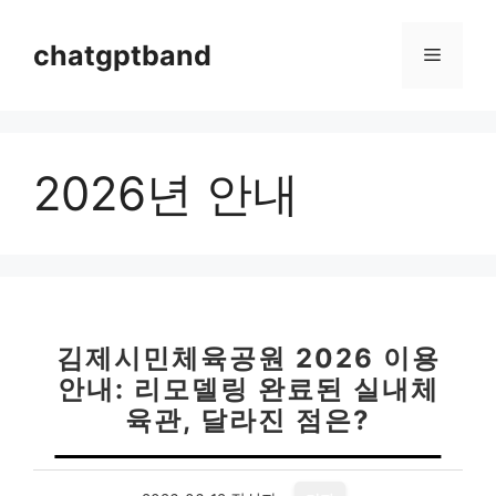
컨
텐
chatgptband
메
츠
로
뉴
건
너
2026년 안내
뛰
기
김제시민체육공원 2026 이용
안내: 리모델링 완료된 실내체
육관, 달라진 점은?