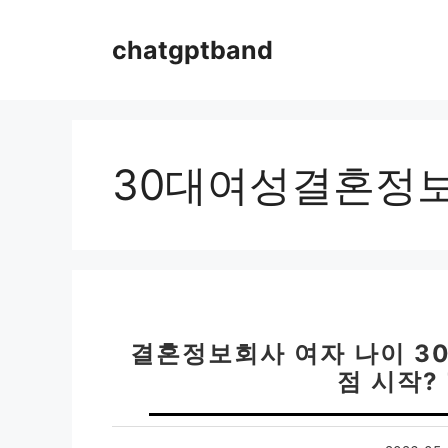
컨
텐
chatgptband
츠
로
건
너
뛰
30대여성결혼정
기
결혼정보회사 여자 나이 30대
점 시작?