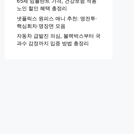
65세 임플란트 가격, 건강보험 적용
노인 할인 혜택 총정리
넷플릭스 원피스 애니 추천: 명전투·
핵심회차·명장면 모음
자동차 급발진 의심, 블랙박스부터 국
과수 감정까지 입증 방법 총정리