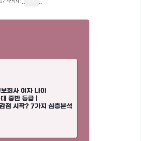
07
작성자:
기자