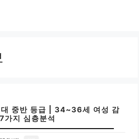
보
 중반 등급 | 34~36세 여성 감
 7가지 심층분석