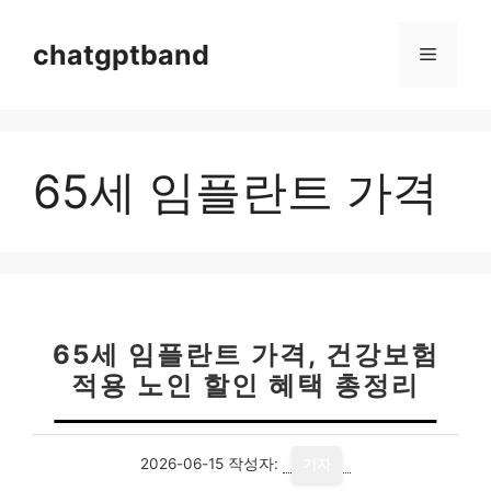
컨
텐
chatgptband
메
츠
로
뉴
건
너
65세 임플란트 가격
뛰
기
65세 임플란트 가격, 건강보험
적용 노인 할인 혜택 총정리
2026-06-15
작성자:
기자