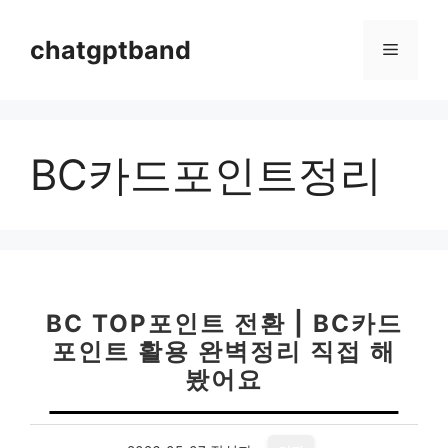
컨
텐
chatgptband
메
츠
로
뉴
건
너
BC카드포인트정리
뛰
기
BC TOP포인트 전환 | BC카드
포인트 활용 완벽정리 직접 해
봤어요