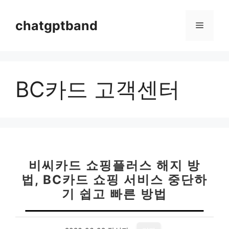
컨
텐
chatgptband
메
츠
로
뉴
건
너
BC카드 고객센터
뛰
기
비씨카드 쇼핑플러스 해지 방
법, BC카드 쇼핑 서비스 중단하
기 쉽고 빠른 방법