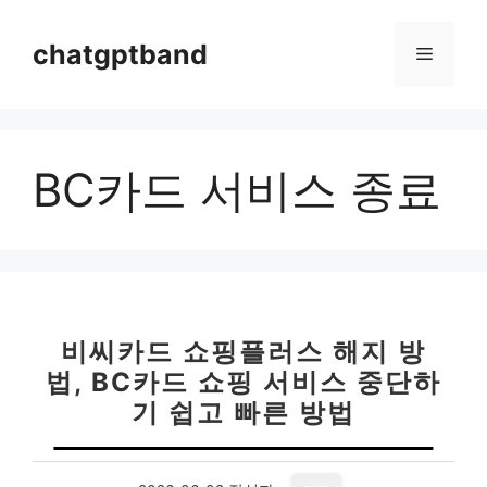
컨
텐
chatgptband
메
츠
로
뉴
건
너
BC카드 서비스 종료
뛰
기
비씨카드 쇼핑플러스 해지 방
법, BC카드 쇼핑 서비스 중단하
기 쉽고 빠른 방법