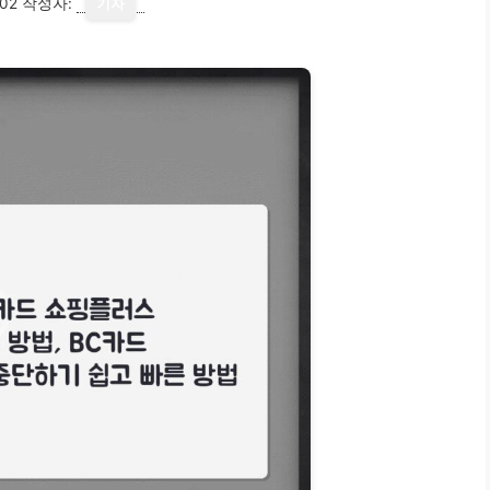
02
작성자:
기자