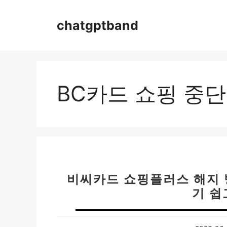
컨
텐
chatgptband
츠
로
건
너
뛰
BC카드 쇼핑 중단
기
비씨카드 쇼핑플러스 해지 
기 쉽