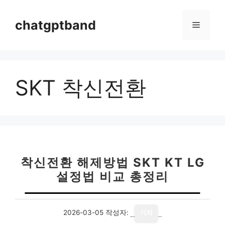
컨
텐
chatgptband
메
츠
로
뉴
건
너
SKT 착신전환
뛰
기
착신전환 해제방법 SKT KT LG
설정법 비교 총정리
2026-03-05
작성자:
기자