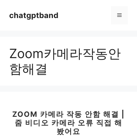
컨
텐
chatgptband
메
츠
로
뉴
건
너
Zoom카메라작동안
뛰
기
함해결
ZOOM 카메라 작동 안함 해결 |
줌 비디오 카메라 오류 직접 해
봤어요